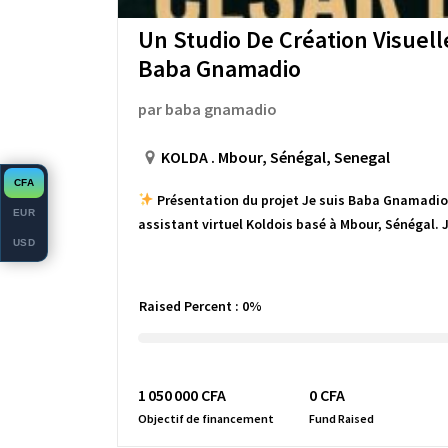
Un Studio De Création Visuell
Baba Gnamadio
par
baba gnamadio
KOLDA . Mbour, Sénégal, Senegal
CFA
Présentation du projet Je suis Baba Gnamadio,
EUR
assistant virtuel Koldois basé à Mbour, Sénégal. 
USD
Raised Percent :
0%
1 050 000 CFA
0 CFA
Objectif de financement
Fund Raised