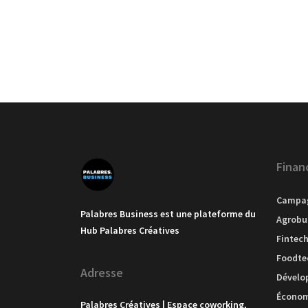
Finan
Campag
Palabres Business est une plateforme du
Agrobu
Hub Palabres Créatives
Fintec
Foodte
Adresse
Dévelo
Économi
Palabres Créatives | Espace coworking,