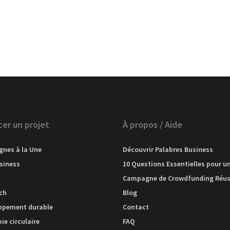
cer un projet
À propos / Aide
nes à la Une
Découvrir Palabres Business
siness
10 Questions Essentielles pour u
h
Campagne de Crowdfunding Réus
ch
Blog
ppement durable
Contact
e circulaire
FAQ