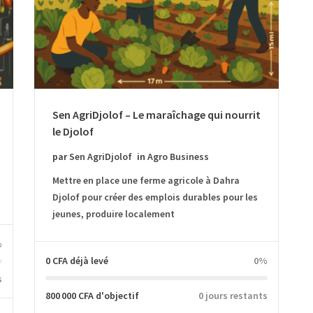
Sen AgriDjolof – Le maraîchage qui nourrit
le Djolof
par
Sen AgriDjolof
in
Agro Business
Mettre en place une ferme agricole à Dahra
Djolof pour créer des emplois durables pour les
jeunes, produire localement
%
0 CFA
déjà levé
0%
s
800 000 CFA
d'objectif
0 jours restants