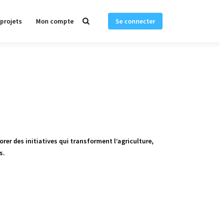
 projets
Mon compte
Se connecter
orer des initiatives qui transforment l’agriculture,
s.