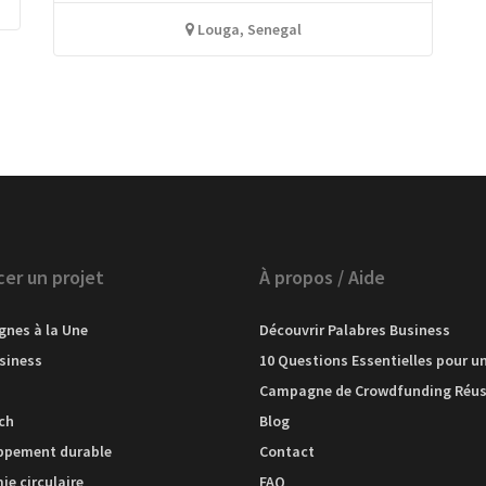
Louga, Senegal
cer un projet
À propos / Aide
nes à la Une
Découvrir Palabres Business
siness
10 Questions Essentielles pour u
h
Campagne de Crowdfunding Réus
ch
Blog
ppement durable
Contact
e circulaire
FAQ