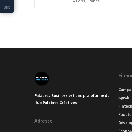
Paris, France
USD
Finan
Campag
Palabres Business est une plateforme du
Agrobu
Hub Palabres Créatives
Fintec
Foodte
Adresse
Dévelo
Économi